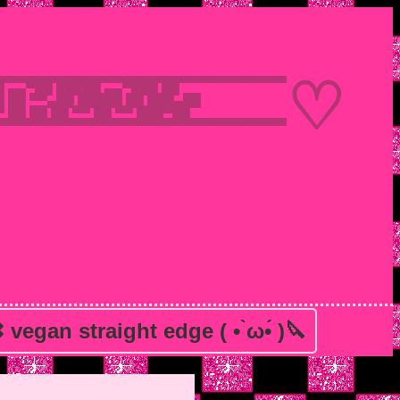
▄▄▄▄▄▄▄▄▄▄▄▄▄▄▄▄▄▄▄▄▄▄▄▄▄▄▄▄▄▄▄▄▄
♡
██ ▄▄▀██ █████ ▄▄▀███ ██
█ ██ ▀▀▄██ █████ ██ ███▄██
 ██ ██ ██ ▀▀ ██ ▀▀ ███▀██
▀▀▀▀▀▀▀▀▀▀▀▀▀▀▀▀▀▀▀▀▀▀▀▀▀▀▀▀▀▀▀▀▀
egan straight edge ( • ̀ω•́ )🔪