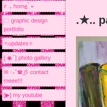
୧ ‧₊ home̲ ๋࣭ ⭑
.★.. p
🗀 graphic design
portfolio
✧updates✧
[ ◉¯] photo gallery
✉ ‧₊˚☎︎彡 contact
meee!!!
[▶] my youtube