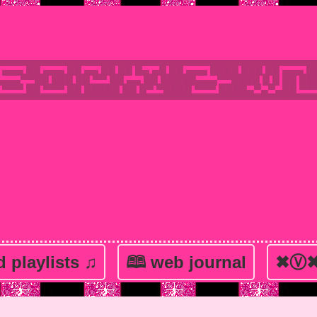
▄▄▄▄▄▄▄▄▄▄▄▄▄▄▄▄▄▄▄▄▄▄▄▄▄▄▄▄▄▄▄▄▄▄▄▄▄▄▄▄▄▄▄▄
 ▄▄▄ ██ ▄▄▄ ██ ▄▄ ██ ██ █▄ ▄█ ██ ▄▄▄ ████ ███ ██ ▄▄▄ 
▄▄▄▀▀██ ███ ██ ▀▀ ██ ▄▄ ██ █████▄▄▄▀▀████ █ █ ██ ██
 ▀▀▀ ██ ▀▀▀ ██ █████ ██ █▀ ▀████ ▀▀▀ ████▄▀▄▀▄██ ▀▀▀
▀▀▀▀▀▀▀▀▀▀▀▀▀▀▀▀▀▀▀▀▀▀▀▀▀▀▀▀▀▀▀▀▀▀▀▀▀▀▀▀▀▀▀▀
 playlists ♫
🕮 web journal
✖Ⓥ✖ v