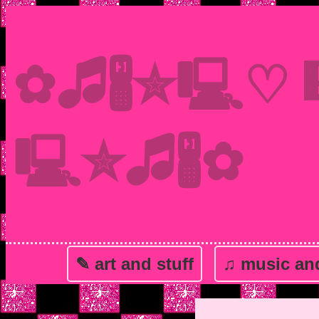
▄▄
✿🎜🖁✮🖳♡
██
██
██
▀▀
🖳✮🎜🖁✿
✎ art and stuff
♫ music and